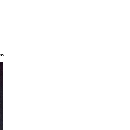
s
os.