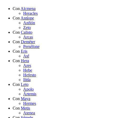
Con
Alcmena
Heracles
Con
Antíope
Anfión
Zeto
Con
Calisto
Arcas
Con
Deméter
Perséfone
Con
Eris
Até
Con
Hera
Ares
Hebe
Hefesto
Ilitía
Con
Leto
Apolo
Ártemis
Con
Maya
Hermes
Con
Metis
Atenea
Con
Sémele